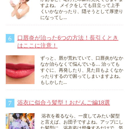
すよね。 メイクをしても目立って上手
くいかなかったり、隠そうとして厚塗り
になってし...
口唇炎が治った6つの方法！長引くとき
はここに注意！
ずっと、唇が荒れていて、口唇炎がなか
なか治らなくて悩んでいる… 治っても
すぐに、再発したり、見た目もよくなか
ったりするので困ってしまいますよね。
もしかした...
浴衣に似合う髪型！おだんご編18選
浴衣を着るなら、一度してみたい髪型
と言えば、お団子ですよね。アップにし
た髪型に、浴衣姿は想像するだけで、気