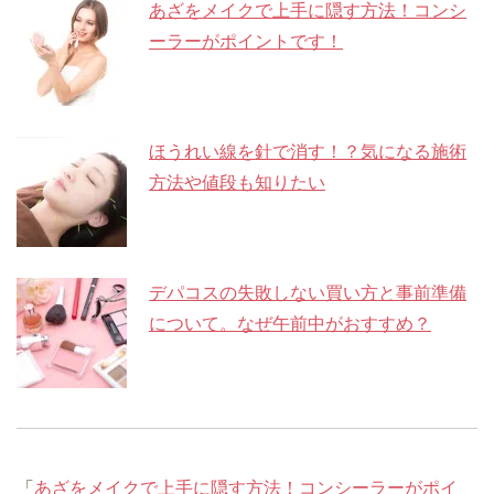
あざをメイクで上手に隠す方法！コンシ
開
き
ま
ーラーがポイントです！
す
)
ほうれい線を針で消す！？気になる施術
方法や値段も知りたい
デパコスの失敗しない買い方と事前準備
について。なぜ午前中がおすすめ？
「
あざをメイクで上手に隠す方法！コンシーラーがポイ