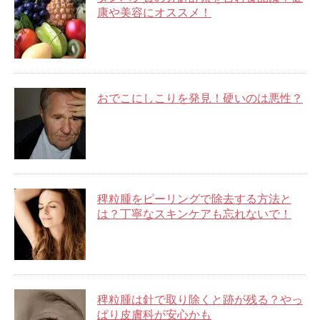
康や美容にオススメ！
おでこにしこりを発見！硬いのは悪性？
稗粒腫をピーリングで除去する方法と
は？丁寧なスキンケアも忘れないで！
稗粒腫は針で取り除くと跡が残る？やっ
ぱり皮膚科が安心かも