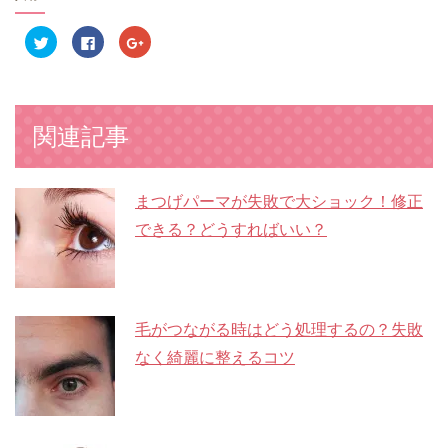
ク
F
ク
リ
a
リ
ッ
c
ッ
ク
e
ク
し
b
し
て
o
て
T
o
G
w
k
o
関連記事
i
で
o
t
共
g
t
有
l
e
す
e
r
る
+
で
に
で
まつげパーマが失敗で大ショック！修正
共
は
共
有
ク
有
できる？どうすればいい？
(
リ
(
新
ッ
新
し
ク
し
い
し
い
ウ
て
ウ
ィ
く
ィ
ン
だ
ン
ド
さ
ド
ウ
い
ウ
毛がつながる時はどう処理するの？失敗
で
(
で
開
新
開
なく綺麗に整えるコツ
き
し
き
ま
い
ま
す
ウ
す
)
ィ
)
ン
ド
ウ
で