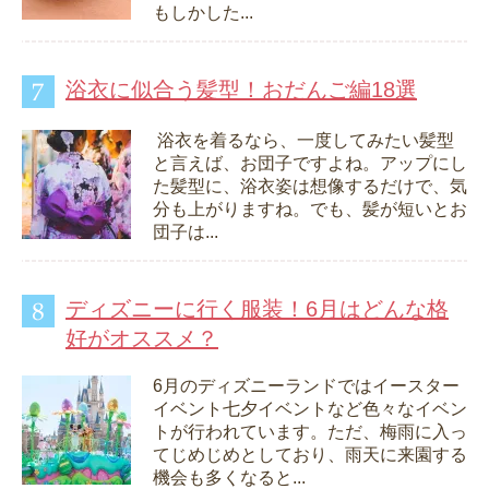
もしかした...
浴衣に似合う髪型！おだんご編18選
浴衣を着るなら、一度してみたい髪型
と言えば、お団子ですよね。アップにし
た髪型に、浴衣姿は想像するだけで、気
分も上がりますね。でも、髪が短いとお
団子は...
ディズニーに行く服装！6月はどんな格
好がオススメ？
6月のディズニーランドではイースター
イベント七夕イベントなど色々なイベン
トが行われています。ただ、梅雨に入っ
てじめじめとしており、雨天に来園する
機会も多くなると...