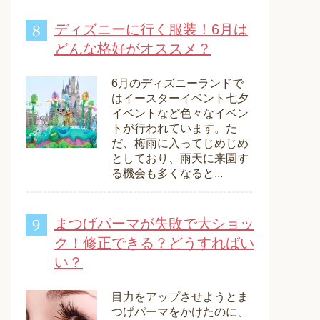
ディズニーに行く服装！6月は
どんな格好がオススメ？
6月のディズニーランドで
はイースターイベント七夕
イベントなど色々なイベン
トが行われています。た
だ、梅雨に入ってじめじめ
としており、雨天に来園す
る機会も多くなると...
まつげパーマが失敗で大ショッ
ク！修正できる？どうすればい
い？
目力をアップさせようとま
つげパーマをかけたのに、