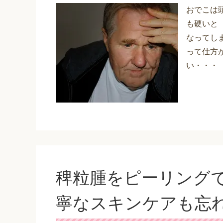
おでこは
も硬いと
なってし
って仕方
い・・・
稗粒腫をピーリング
寧なスキンケアも忘