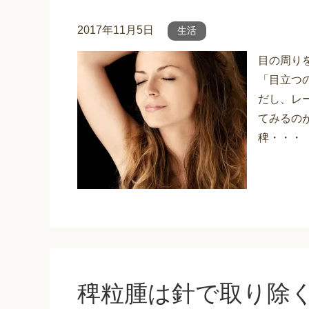
2017年11月5日
生活
目の周り
「目立つ
だし、レ
てみるの
稗・・・
稗粒腫は針で取り除