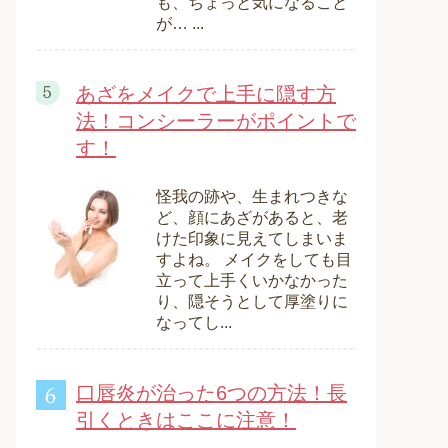
も、ちょっと気になること
が… ...
あざをメイクで上手に隠す方
法！コンシーラーがポイントで
す！
怪我の跡や、生まれつきな
ど、顔にあざがあると、老
けた印象に見えてしまいま
すよね。 メイクをしても目
立って上手くいかなかった
り、隠そうとして厚塗りに
なってし...
口唇炎が治った6つの方法！長
引くときはここに注意！