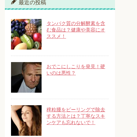
最近の投稿
タンパク質の分解酵素を含
む食品は？健康や美容にオ
ススメ！
おでこにしこりを発見！硬
いのは悪性？
稗粒腫をピーリングで除去
する方法とは？丁寧なスキ
ンケアも忘れないで！