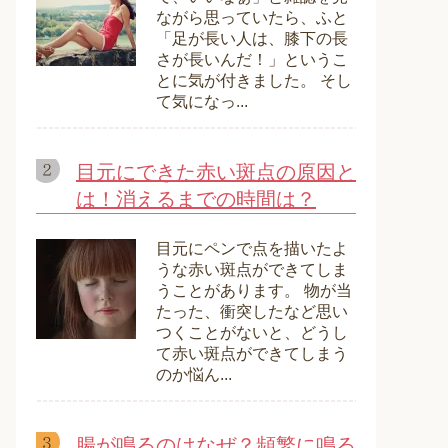
ながら思っていたら、ふと
「足が長い人は、膝下の長
さが長いんだ！」というこ
とに気が付きました。 そし
て気になっ...
目元にできた赤い斑点の原因と
は！消えるまでの時間は？
目元にペンで点を描いたよ
うな赤い斑点ができてしま
うことがあります。 物が当
たった、衝突したなど思い
つくことがないと、どうし
て赤い斑点ができてしまう
のか悩ん...
腸が鳴るのはなぜ？頻繁に鳴る